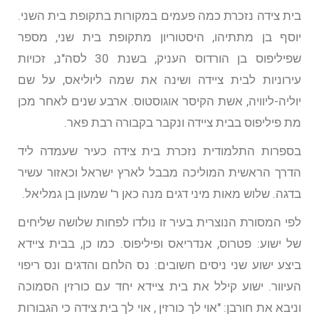
בית צידה נזכרת כמה פעמים במקורות בתקופת בית השני.
יוסף בן מתתיהו, היסטוריון מתקופת בית שני, מספר
שפיליפוס בן הורדוס העניק, בשנת 30 לסה"נ, זכויות
עירוניות לבית ציידה ושינה את שמה ליוליאס, על שם
יוליה-ליוויה, אשת הקיסר אוגוסטוס. ארבע שנים לאחר מכן
מת פיליפוס בבית ציידה ונקבר בקבורה רבת פאר.
בספרות התלמודית נזכרת בית צידה כעיר שעמדה ליד
הדרך הראשית המוליכה מבבל לארץ ישראל וכאזור עשיר
בדגה. שלוש מאות מיני דגים מנה כאן ר' שמעון בן גמליאל.
לפי המסורת הנוצרית בעיר זו נולדו לפחות שלושה שליחים
של ישוע: פטרוס, אנדריאס ופיליפוס. כמו כן, בבית ציידא
ביצע ישוע שני ניסים חשובים: נס הלחם והדגים ונס ריפוי
העיוור. ישוע קילל את בית ציידא יחד עם כורזין הסמוכה
וניבא את חורבן: "אוי לך כורזין , אוי לך בית צידה כי הגבורות