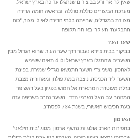
שאין לה אח ורע בביצורים שנתגלו עד כה בארץ ישראל.
מערכת הביצורים כוללת סוללה ובראשה חומה אדירה
מצוידת במגדלים, שהייתה בלתי חדירה לאיילי מצור, "כוח
ההבקעה" העיקרי באותה תקופה.
שער העיר
בביקור בבית ציידא נעבור דרך שער העיר, שהוא הגדול מבין
השערים שהתגלו בארץ ישראל ולו 4 תאים ששימשו
לאחסון. משני צדי השער התנשאו מגדלי שמירה. בפינת
השער, ליד הכניסה, ניצבה במת פולחן ומאחוריה מצבת
בזלת מעוטרת המתארת אל חמוש בפגיון בעל ראש פר
המזוהה עם האל הארמי הדד. השער נחרב בשריפה עזה
בעת הכיבוש האשורי, בשנת 734 לפסה"נ.
הארמון
בחפירות הארכיאולוגיות נחשף ארמון מסוג "בית חילאני"
שכמותו נמצאו בצפון סוריה. הארמון בנוי אבני בזלת גדולות