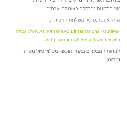
צידה בראשות ד"ר רמי ערב וד"ר ריצ'ארד פרוינד
אוניברסיטת נברסקה באומהה, ארה"ב.
אתר אינטרנט של משלחת החפירות:
https://www.unomaha.edu/international-studies-
and-programs/bethsaida/index.php
לנוחות המבקרים באתר הוכשר מסלול טיול מסודר
ומסומן.