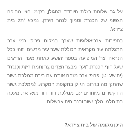
על גב שלוחת בזלת היורדת מהגולן, כק"מ וחצי מחופה
הצפוני של הכנרת וסמוך לנהר הירדן, נמצא 'תל בית
ציידא'.
בחפירות ארכיאולוגיות שערך במקום פרופ' רמי ערב
התגלתה עיר מקראית הכוללת שער עיר מרשים. זוהי ככל
הנראה 'צר' המופיעה בספר יהושע כאחת מערי הדייגים
שעל חוף הכנרת: "וְעָרֵי מִבְצָר הַצִּדִּים צֵר וְחַמַּת רַקַּת וְכִנָּרֶת"
(יהושע יט). פרופ' ערב מזהה אותה עם בירת ממלכת גשור
שהתקיימה בדרום הגולן בתקופת המקרא. לממלכת גשור
היו קשרים מיוחדים עם ממלכת דוד. דוד נשא את מעכה
בת תלמי מלך גשור ובנם היה אבשלום.
היכן מקומה של בית ציידא?