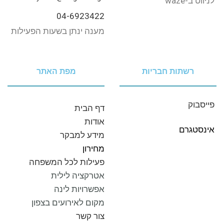
לניווט‭ ‬ב-‭‬waze‭ ‬
04-6923422
מענה ינתן בשעות הפעילות
רשתות חבריות
מפת האתר
פייסבוק
דף‭ ‬הבית
אודות
אינסטגרם
מידע‭ ‬למבקר
מחירון
פעילות לכל המשפחה
אטרקציה לילית
אפשרויות לינה
מקום לאירועים בצפון
צור‭ ‬קשר