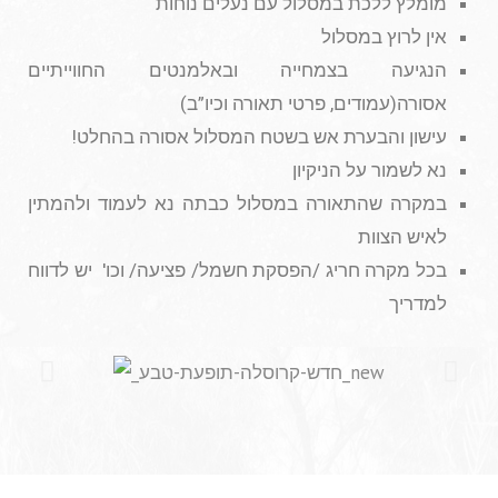
מומלץ ללכת במסלול עם נעלים נוחות
אין לרוץ במסלול
הנגיעה בצמחייה ובאלמנטים החווייתיים
אסורה(עמודים, פרטי תאורה וכיו”ב)
עישון והבערת אש בשטח המסלול אסורה בהחלט!
נא לשמור על הניקיון
במקרה שהתאורה במסלול כבתה נא לעמוד ולהמתין
לאיש הצוות
בכל מקרה חריג /הפסקת חשמל/ פציעה/ וכו' יש לדווח
למדריך